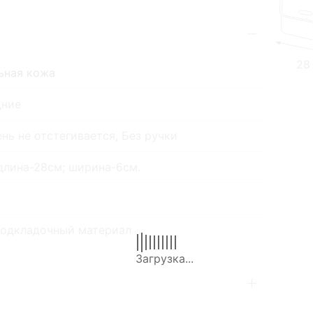
28
ьная кожа
дние
нь не отстегивается, Без ручки
длина-28см; ширина-6см.
подкладочный материал