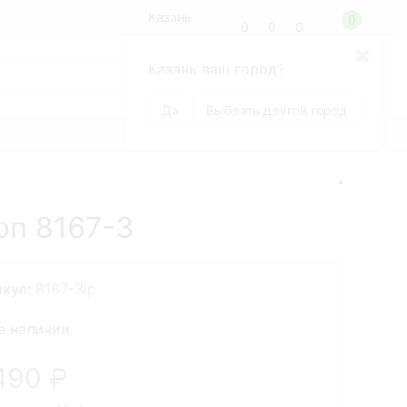
Казань
0
0
0
0
8 (800) 100-99-68
✖
Казань ваш город?
по России бесплатно
+7(926)392-13-15
Москва
Да
Выбрать другой город
БРЕНДЫ
on 8167-3
икул:
8167-3ip
в наличии
490