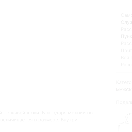
Сам
Слу
Расс
Пунк
Расс
Поч
Вся 
Расс
Катего
МУЖСК
Подели
й телячьей кожи. Благодаря молнии по
величивается в размере. Внутри -