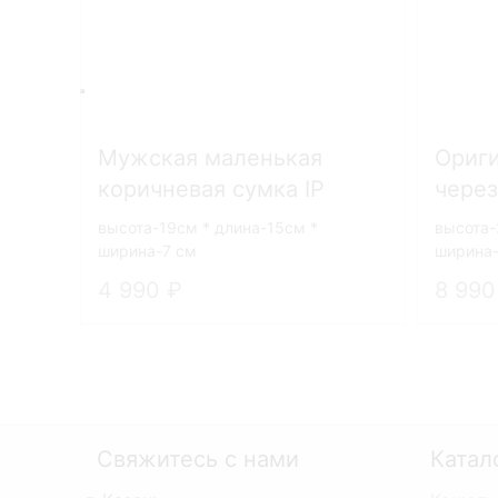
Мужская маленькая
Ориги
коричневая сумка IP
через
Collection 35-5
8008
высота-19см * длина-15см *
высота-
ширина-7 см
ширина
4 990
8 99
Свяжитесь с нами
Катал