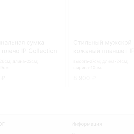
нальная сумка
Стильный мужской
 плечо IP Collection
кожаный планшет I
-3
Collection 80091-5-
26см; длина-22см;
высота-27см; длина-24см;
-9см
ширина-10см.
0
8 900
ог
Информация