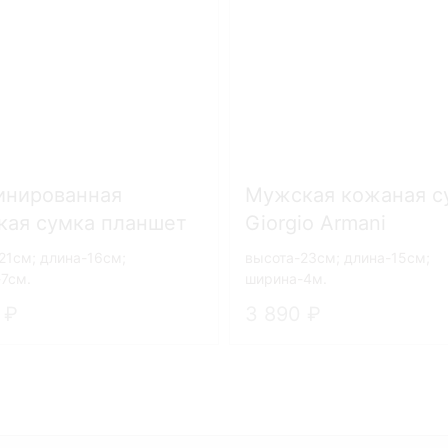
инированная
Мужская кожаная с
кая сумка планшет
Giorgio Armani
io Armani 2829
21см; длина-16см;
высота-23см; длина-15см;
7см.
ширина-4м.
0
3 890