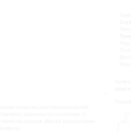
Сам
Слу
Расс
Пунк
Расс
Поч
Вся 
Расс
Катего
МУЖСК
Подели
ральная кожа+высокотехнологический
отделение закрывается на молнию. С
стиком на магните. Внутри расположены
телефона.