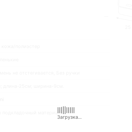
25
 кожа/полиэстер
ленькие
мень не отстегивается, Без ручки
; длина-25см; ширина-9см.
ni
й подкладочный материал