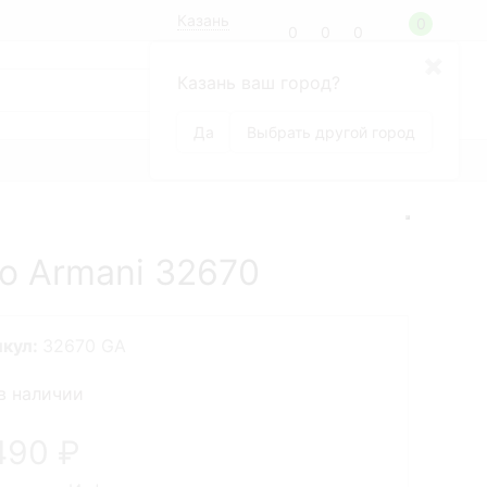
Казань
0
0
0
0
8 (800) 100-99-68
✖
Казань ваш город?
по России бесплатно
+7(926)392-13-15
Москва
Да
Выбрать другой город
БРЕНДЫ
o Armani 32670
икул:
32670 GA
в наличии
490