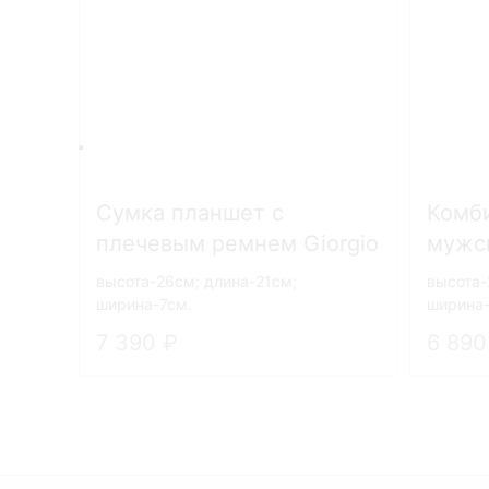
Сумка планшет с
Комб
плечевым ремнем Giorgio
мужс
Armani 2832
Giorg
высота-26см; длина-21см;
высота-
ширина-7см.
ширина-
7 390
6 89